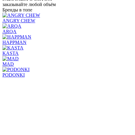
заказывайте любой объём
Бренды в топе
ANGRY CHEW
ARQA
HAPPMAN
KASTA
MAD
PODONKI
Табакерка хочет сделать ваш заказ приятнее!
Пройдите небольшой опрос, и мы подскажем, доступна ли
вам бесплатная доставка.
Проверить за 1 минуту
Подборки товаров
Новинки
Хиты продаж