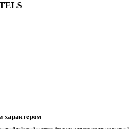
STELS
м характером
ный табачный характер без дыма и заметного запаха вокруг. К