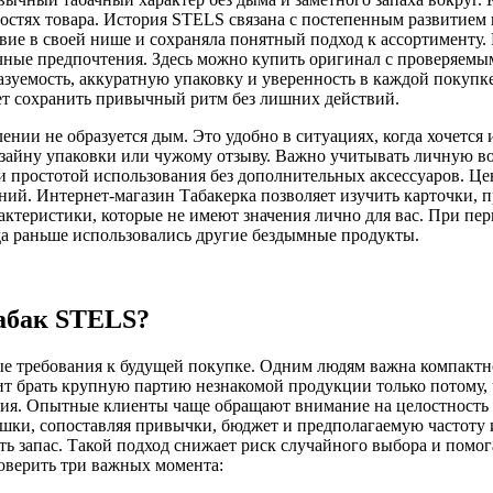
ностях товара. История STELS связана с постепенным развитием 
е в своей нише и сохраняла понятный подход к ассортименту. 
ичные предпочтения. Здесь можно купить оригинал с проверяем
азуемость, аккуратную упаковку и уверенность в каждой покупк
ает сохранить привычный ритм без лишних действий.
ении не образуется дым. Это удобно в ситуациях, когда хочется 
дизайну упаковки или чужому отзыву. Важно учитывать личную 
простотой использования без дополнительных аксессуаров. Цена
ий. Интернет-магазин Табакерка позволяет изучить карточки, п
арактеристики, которые не имеют значения лично для вас. При п
а раньше использовались другие бездымные продукты.
табак STELS?
ные требования к будущей покупке. Одним людям важна компактн
тоит брать крупную партию незнакомой продукции только потому
ия. Опытные клиенты чаще обращают внимание на целостность 
ки, сопоставляя привычки, бюджет и предполагаемую частоту ис
ть запас. Такой подход снижает риск случайного выбора и помо
роверить три важных момента: