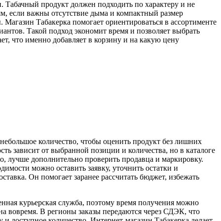
и. Табачный продукт должен подходить по характеру и не
м, если важны отсутствие дыма и компактный размер
ы. Магазин Табакерка помогает ориентироваться в ассортименте
антов. Такой подход экономит время и позволяет выбрать
т, что именно добавляет в корзину и на какую цену
ь небольшое количество, чтобы оценить продукт без лишних
ть зависит от выбранной позиции и количества, но в каталоге
, лучше дополнительно проверить продавца и маркировку.
димости можно оставить заявку, уточнить остатки и
ставка. Он помогает заранее рассчитать бюджет, избежать
венная курьерская служба, поэтому время получения можно
ана вовремя. В регионы заказы передаются через СДЭК, что
 и доступное количество. Интернет-магазин Табакерка делает