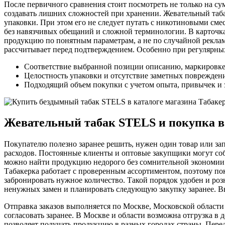
После первичного сравнения стоит посмотреть не только на су
создавать лишних сложностей при хранении. Жевательный таба
упаковки. При этом его не следует путать с никотиновыми сме
без навязчивых обещаний и сложной терминологии. В карточка
продукцию по понятным параметрам, а не по случайной реклам
рассчитывает перед подтверждением. Особенно при регулярных
Соответствие выбранной позиции описанию, маркировке и
Целостность упаковки и отсутствие заметных повреждени
Подходящий объем покупки с учетом опыта, привычек и 
Жевательный табак STELS и покупка в
Покупателю полезно заранее решить, нужен один товар или зап
расходов. Постоянные клиенты и оптовые закупщики могут собр
можно найти продукцию недорого без сомнительной экономии 
Табакерка работает с проверенным ассортиментом, поэтому по
забронировать нужное количество. Такой порядок удобен и роз
ненужных замен и планировать следующую закупку заранее. В
Отправка заказов выполняется по Москве, Московской области
согласовать заранее. В Москве и области возможна отгрузка в 
позволяет получать продукцию в разных городах страны. Перед