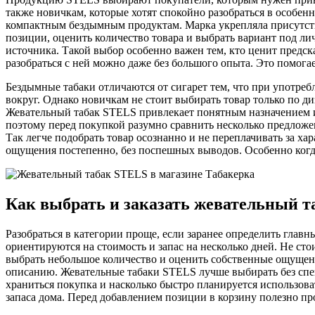
также новичкам, которые хотят спокойно разобраться в особен
компактным бездымным продуктам. Марка укрепляла присутстви
позиции, оценить количество товара и выбрать вариант под л
источника. Такой выбор особенно важен тем, кто ценит предск
разобраться с ней можно даже без большого опыта. Это помог
Бездымные табаки отличаются от сигарет тем, что при употребл
вокруг. Однако новичкам не стоит выбирать товар только по 
Жевательный табак STELS привлекает понятным назначением и 
поэтому перед покупкой разумно сравнить несколько предложен
Так легче подобрать товар осознанно и не переплачивать за х
ощущения постепенно, без поспешных выводов. Особенно когд
Как выбрать и заказать жевательный 
Разобраться в категории проще, если заранее определить глав
ориентируются на стоимость и запас на несколько дней. Не с
выбрать небольшое количество и оценить собственные ощущен
описанию. Жевательные табаки STELS лучше выбирать без спеш
храниться покупка и насколько быстро планируется использова
запаса дома. Перед добавлением позиции в корзину полезно п