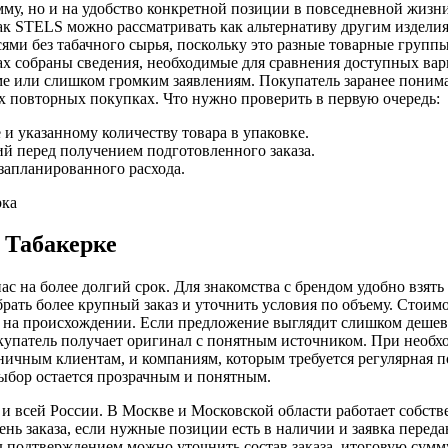
мму, но и на удобство конкретной позиции в повседневной жизн
к STELS можно рассматривать как альтернативу другим изделия
сями без табачного сырья, поскольку это разные товарные групп
х собраны сведения, необходимые для сравнения доступных вари
е или слишком громким заявлениям. Покупатель заранее понимае
 повторных покупках. Что нужно проверить в первую очередь:
 указанному количеству товара в упаковке.
й перед получением подготовленного заказа.
запланированного расхода.
 Табакерке
ас на более долгий срок. Для знакомства с брендом удобно взят
ать более крупный заказ и уточнить условия по объему. Стоимос
на происхождении. Если предложение выглядит слишком дешево
купатель получает оригинал с понятным источником. При необхо
ничным клиентам, и компаниям, которым требуется регулярная по
ыбор остается прозрачным и понятным.
 и всей России. В Москве и Московской области работает собст
день заказа, если нужные позиции есть в наличии и заявка перед
 подтверждением можно уточнить состав заказа, итоговую сумму