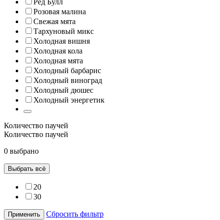
Ред Булл
Розовая малина
Свежая мята
Тархуновый микс
Холодная вишня
Холодная кола
Холодная мята
Холодный барбарис
Холодный виноград
Холодный дюшес
Холодный энергетик
Количество паучей
Количество паучей
0 выбрано
Выбрать всё
20
30
Сбросить фильтр
Применить