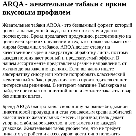
ARQA - жевательные табаки с ярким
вкусовым профилем
Жевательные табаки ARQA - это бездымный формат, который
ценят за насыщенный вкус, плотную текстуру и долгое
послевкусие. Бренд предлагает продукцию, рассчитанную на
ценителей крепких ощущений и тех, кто только знакомится с
миром бездымных табаков. ARQA делает ставку на
качественное сырье и аккуратную обработку листа, поэтому
каждая порция дает ровный и предсказуемый эффект. В
нашем ассортименте представлены разные направления, от
мягких до выраженно крепких. Если вы давно ищете
альтернативу снюсу или хотите попробовать классический
жевательный табак, продукция этого производителя станет
интересным решением. В интернет-магазине Табакерка вы
найдете оригинал по понятной цене и сможете заказать товар
без лишних шагов.
Бренд ARQA быстро занял свою нишу на рынке бездымной
никотиновой продукции и стал узнаваемым среди любителей
классических жевательных смесей. Производитель делает
упор на стабильное качество, и это заметно по каждой
упаковке. Жевательный табак удобен тем, что не требует
никаких устройств и аксессуаров: достаточно положить