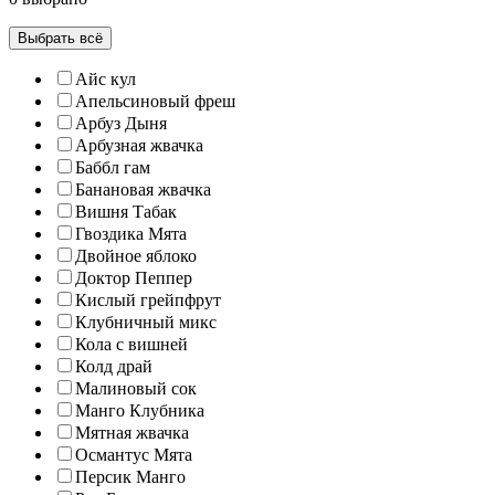
Выбрать всё
Айс кул
Апельсиновый фреш
Арбуз Дыня
Арбузная жвачка
Баббл гам
Банановая жвачка
Вишня Табак
Гвоздика Мята
Двойное яблоко
Доктор Пеппер
Кислый грейпфрут
Клубничный микс
Кола с вишней
Колд драй
Малиновый сок
Манго Клубника
Мятная жвачка
Османтус Мята
Персик Манго