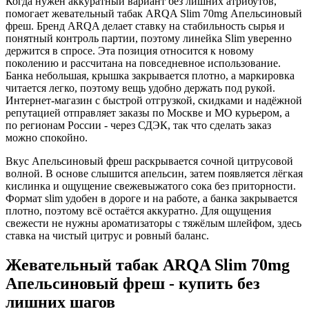
Когда нужен аккуратный вариант без лишних атрибутов,
помогает жевательный табак ARQA Slim 70mg Апельсиновый
фреш. Бренд ARQA делает ставку на стабильность сырья и
понятный контроль партии, поэтому линейка Slim уверенно
держится в спросе. Эта позиция относится к новому
поколению и рассчитана на повседневное использование.
Банка небольшая, крышка закрывается плотно, а маркировка
читается легко, поэтому вещь удобно держать под рукой.
Интернет-магазин с быстрой отгрузкой, скидками и надёжной
репутацией отправляет заказы по Москве и МО курьером, а
по регионам России - через СДЭК, так что сделать заказ
можно спокойно.
Вкус Апельсиновый фреш раскрывается сочной цитрусовой
волной. В основе слышится апельсин, затем появляется лёгкая
кислинка и ощущение свежевыжатого сока без приторности.
Формат slim удобен в дороге и на работе, а банка закрывается
плотно, поэтому всё остаётся аккуратно. Для ощущения
свежести не нужны ароматизаторы с тяжёлым шлейфом, здесь
ставка на чистый цитрус и ровный баланс.
Жевательный табак ARQA Slim 70mg
Апельсиновый фреш - купить без
лишних шагов