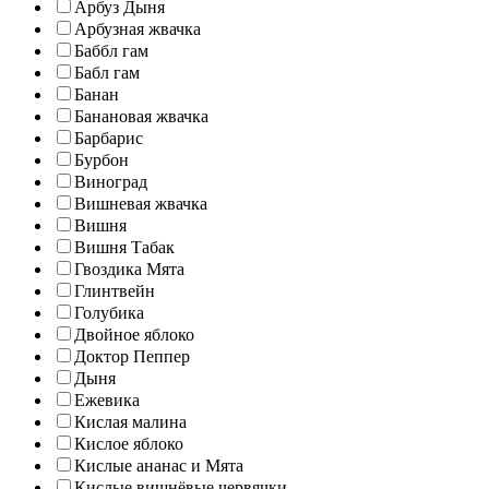
Арбуз Дыня
Арбузная жвачка
Баббл гам
Бабл гам
Банан
Банановая жвачка
Барбарис
Бурбон
Виноград
Вишневая жвачка
Вишня
Вишня Табак
Гвоздика Мята
Глинтвейн
Голубика
Двойное яблоко
Доктор Пеппер
Дыня
Ежевика
Кислая малина
Кислое яблоко
Кислые ананас и Мята
Кислые вишнёвые червячки