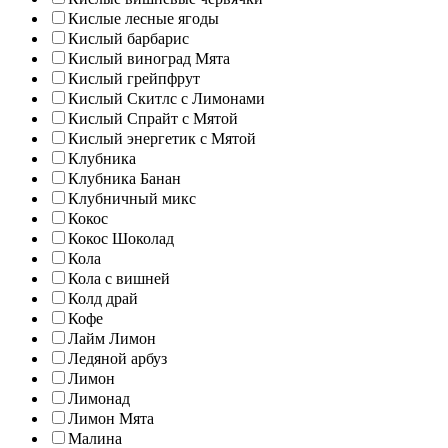
Кислые лесные ягоды
Кислый барбарис
Кислый виноград Мята
Кислый грейпфрут
Кислый Скитлс с Лимонами
Кислый Спрайт с Мятой
Кислый энергетик с Мятой
Клубника
Клубника Банан
Клубничный микс
Кокос
Кокос Шоколад
Кола
Кола с вишней
Колд драй
Кофе
Лайм Лимон
Ледяной арбуз
Лимон
Лимонад
Лимон Мята
Малина