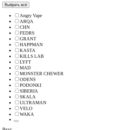
Выбрать всё
Angry Vape
ARQA
CHN
FEDRS
GRANT
HAPPMAN
KASTA
KILLS LAB
LYFT
MAD
MONSTER CHEWER
ODENS
PODONKI
SIBERIA
SKALA
ULTRAMAN
VELO
WAKA
Вкус