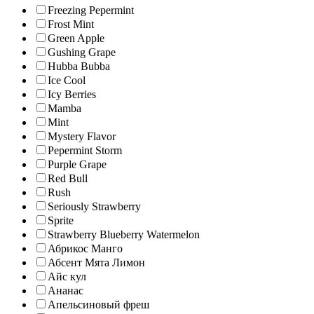
Freezing Pepermint
Frost Mint
Green Apple
Gushing Grape
Hubba Bubba
Ice Cool
Icy Berries
Mamba
Mint
Mystery Flavor
Pepermint Storm
Purple Grape
Red Bull
Rush
Seriously Strawberry
Sprite
Strawberry Blueberry Watermelon
Абрикос Манго
Абсент Мята Лимон
Айс кул
Ананас
Апельсиновый фреш