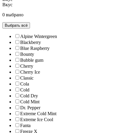
Вкус
0 выбрано
Выбрать всё
Alpine Wintergreen
Blackberry
Blue Raspberry
Bounty
Bubble gum
Cherry
Cherry Ice
Classic
Cola
Cold
Cold Dry
Cold Mint
Dr. Pepper
Extreme Cold Mint
Extreme Ice Cool
Fanta
Freeze X