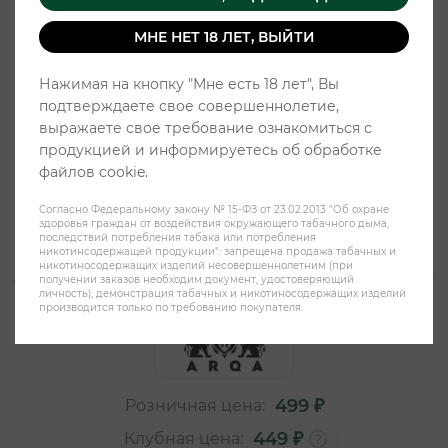
МНЕ НЕТ 18 ЛЕТ, ВЫЙТИ
Нажимая на кнопку "Мне есть 18 лет", Вы
подтверждаете свое совершеннолетие,
выражаете свое требование ознакомиться с
продукцией и информируетесь об обработке
файлов cookie.
Согласно Федеральному закону № 15-ФЗ от 23.02.2013 "Об охране
здоровья граждан от воздействия окружающего табачного дыма,
последствий потребления табака или потребления
никотинсодержащей продукции": запрещена продажа табачных и
никотиносодержащих изделий несовершеннолетним (при
ARQA Slim 70mg - Доктор Пеппер
получении заказов необходим документ, удостоверяющий
личность); демонстрация табачных и никотиносодержащих изделий
производится только по требованию покупателя.
499 ₽
Розничная цена:
449 ₽
Клубная цена: