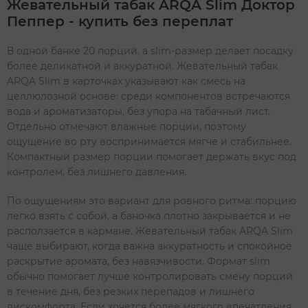
Жевательный табак ARQA Slim Доктор
Пеппер - купить без переплат
В одной банке 20 порций, а slim-размер делает посадку
более деликатной и аккуратной. Жевательный табак
ARQA Slim в карточках указывают как смесь на
целлюлозной основе: среди компонентов встречаются
вода и ароматизаторы, без упора на табачный лист.
Отдельно отмечают влажные порции, поэтому
ощущение во рту воспринимается мягче и стабильнее.
Компактный размер порции помогает держать вкус под
контролем, без лишнего давления.
По ощущениям это вариант для ровного ритма: порцию
легко взять с собой, а баночка плотно закрывается и не
расползается в кармане. Жевательный табак ARQA Slim
чаще выбирают, когда важна аккуратность и спокойное
раскрытие аромата, без навязчивости. Формат slim
обычно помогает лучше контролировать смену порций
в течение дня, без резких перепадов и лишнего
дискомфорта. Если хочется более мягкого впечатления,