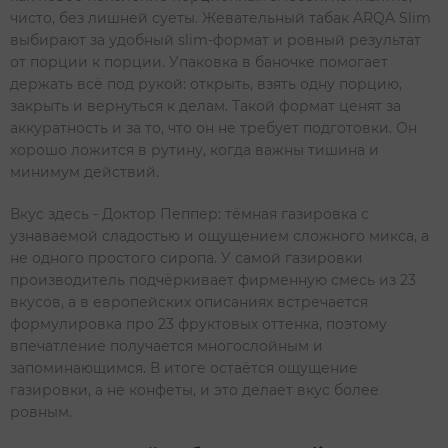
чисто, без лишней суеты. Жевательный табак ARQA Slim
выбирают за удобный slim-формат и ровный результат
от порции к порции. Упаковка в баночке помогает
держать всё под рукой: открыть, взять одну порцию,
закрыть и вернуться к делам. Такой формат ценят за
аккуратность и за то, что он не требует подготовки. Он
хорошо ложится в рутину, когда важны тишина и
минимум действий.
Вкус здесь - Доктор Пеппер: тёмная газировка с
узнаваемой сладостью и ощущением сложного микса, а
не одного простого сиропа. У самой газировки
производитель подчёркивает фирменную смесь из 23
вкусов, а в европейских описаниях встречается
формулировка про 23 фруктовых оттенка, поэтому
впечатление получается многослойным и
запоминающимся. В итоге остаётся ощущение
газировки, а не конфеты, и это делает вкус более
ровным.