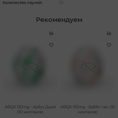
Количество паучей:
30
Рекомендуем
‹
›
ARQA 150mg - Арбуз Дыня
ARQA 150mg - Баббл гам (30
(30 никпаков)
никпаков)