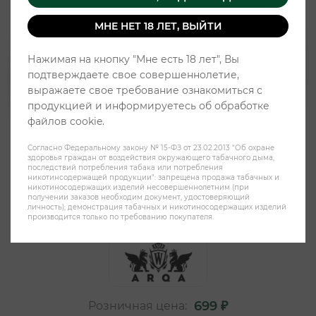
МНЕ НЕТ 18 ЛЕТ, ВЫЙТИ
Нажимая на кнопку "Мне есть 18 лет", Вы
подтверждаете свое совершеннолетие,
выражаете свое требование ознакомиться с
продукцией и информируетесь об обработке
файлов cookie.
Согласно Федеральному закону № 15-ФЗ от 23.02.2013 "Об охране
здоровья граждан от воздействия окружающего табачного дыма,
последствий потребления табака или потребления
никотинсодержащей продукции": запрещена продажа табачных и
никотиносодержащих изделий несовершеннолетним (при
ARQA 150mg - Холодный
получении заказов необходим документ, удостоверяющий
личность); демонстрация табачных и никотиносодержащих изделий
энергетик (30 никпаков)
производится только по требованию покупателя.
699 ₽
Розничная цена: