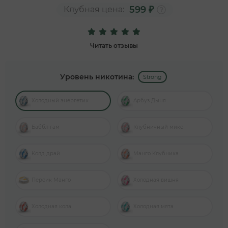
599 ₽
Клубная цена:
Читать отзывы
Уровень никотина:
Strong
Холодный энергетик
Арбуз Дыня
Баббл гам
Клубничный микс
Колд драй
Манго Клубника
Персик Манго
Холодная вишня
Холодная кола
Холодная мята