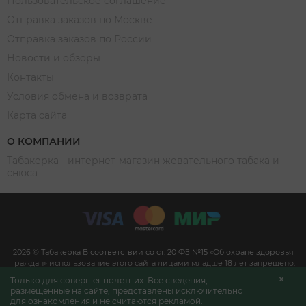
Пользовательское соглашение
Отправка заказов по Москве
Отправка заказов по России
Новости и обзоры
Контакты
Условия обмена и возврата
Карта сайта
О КОМПАНИИ
Табакерка - интернет-магазин жевательного табака и
снюса
2026 © Табакерка В соответствии со ст. 20 ФЗ №15 «Об охране здоровья
граждан» использование этого сайта лицами младше 18 лет запрещено.
Информация на сайте не является рекламным материалом и размещена
Только для совершеннолетних. Все сведения,
для достоверного ознакомления покупателей со свойствами,
размещённые на сайте, представлены исключительно
характеристиками продукции и её наличием в магазине согласно п. 1 и
для ознакомления и не считаются рекламой.