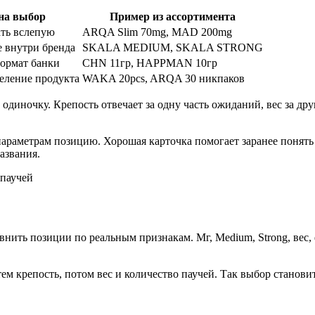
на выбор
Пример из ассортимента
ать вслепую
ARQA Slim 70mg, MAD 200mg
 внутри бренда
SKALA MEDIUM, SKALA STRONG
ормат банки
CHN 11гр, HAPPMAN 10гр
еление продукта
WAKA 20pcs, ARQA 30 никпаков
 одиночку. Крепость отвечает за одну часть ожиданий, вес за др
араметрам позицию. Хорошая карточка помогает заранее понять 
азвания.
внить позиции по реальным признакам. Мг, Medium, Strong, вес,
ем крепость, потом вес и количество паучей. Так выбор станови