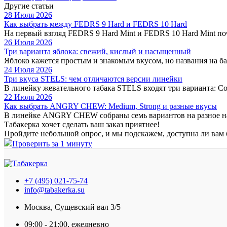
Другие статьи
28 Июля 2026
Как выбрать между FEDRS 9 Hard и FEDRS 10 Hard
На первый взгляд FEDRS 9 Hard Mint и FEDRS 10 Hard Mint поч
26 Июля 2026
Три варианта яблока: свежий, кислый и насыщенный
Яблоко кажется простым и знакомым вкусом, но названия на бан
24 Июля 2026
Три вкуса STELS: чем отличаются версии линейки
В линейку жевательного табака STELS входят три варианта: Cold
22 Июля 2026
Как выбрать ANGRY CHEW: Medium, Strong и разные вкусы
В линейке ANGRY CHEW собраны семь вариантов на разное на
Табакерка хочет сделать ваш заказ приятнее!
Пройдите небольшой опрос, и мы подскажем, доступна ли вам 
Проверить за 1 минуту
+7 (495) 021-75-74
info@tabakerka.su
Москва, Сущевский вал 3/5
09:00 - 21:00, ежедневно