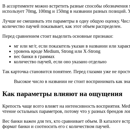
В ассортименте можно встретить разные способы обозначения
использует 70mg, 100mg и 150mg в названии разных позиций. 
Лучше не смешивать эти параметры в одну общую оценку. Числ
количество паучей показывает, как этот объем распределен.
Перед сравнением стоит выделить основные признаки:
мг или мг/г, если показатель указан в названии или хара
уровень вроде Medium, Strong или X-Strong
вес банки в граммах
количество паучей, если оно указано отдельно
Так карточка становится понятнее. Перед глазами уже не просто
Высокое число в названии не стоит воспринимать как зна
Как параметры влияют на ощущения
Крепость чаще всего влияет на интенсивность восприятия. Med
чтение остальных параметров, потому что у разных брендов ло
Вес банки важен для тех, кто сравнивает объем. В каталоге встре
формат банки и соотносить его с количеством паучей.