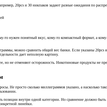
апример, 20pcs и 30 никпаков задают разные ожидания по распр
ому-то нужен понятный вкус, кому-то компактный формат, а кому
ны граммы, можно сравнить общий вес банки. Если указаны 20pcs 
тдельности дает неполную картину.
ее, но не отменяют осторожность. Никотиновые продукты не пр
м
росы. Не просто сколько миллиграммов указано, а насколько так
льзовании.
ть позиции внутри одной категории. Но сравнение должно быть
конкретной линейки.