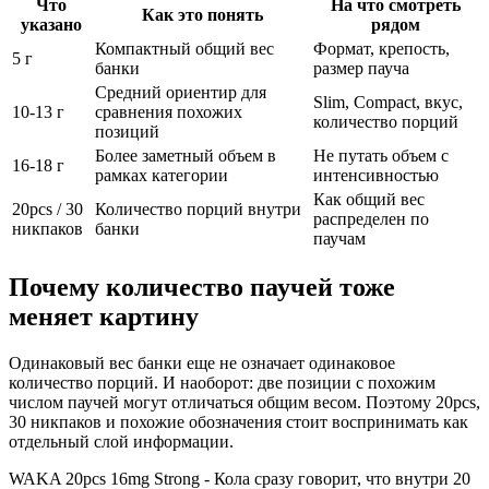
Что
На что смотреть
Как это понять
указано
рядом
Компактный общий вес
Формат, крепость,
5 г
банки
размер пауча
Средний ориентир для
Slim, Compact, вкус,
10-13 г
сравнения похожих
количество порций
позиций
Более заметный объем в
Не путать объем с
16-18 г
рамках категории
интенсивностью
Как общий вес
20pcs / 30
Количество порций внутри
распределен по
никпаков
банки
паучам
Почему количество паучей тоже
меняет картину
Одинаковый вес банки еще не означает одинаковое
количество порций. И наоборот: две позиции с похожим
числом паучей могут отличаться общим весом. Поэтому 20pcs,
30 никпаков и похожие обозначения стоит воспринимать как
отдельный слой информации.
WAKA 20pcs 16mg Strong - Кола сразу говорит, что внутри 20