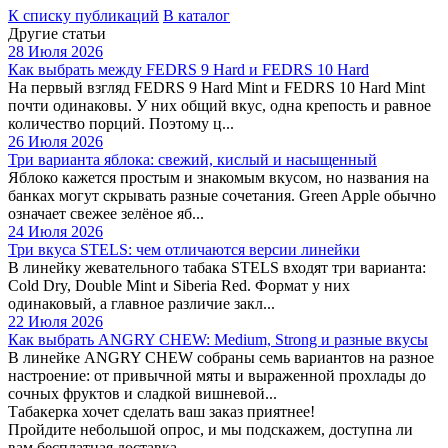
К списку публикаций
В каталог
Другие статьи
28 Июля 2026
Как выбрать между FEDRS 9 Hard и FEDRS 10 Hard
На первый взгляд FEDRS 9 Hard Mint и FEDRS 10 Hard Mint
почти одинаковы. У них общий вкус, одна крепость и равное
количество порций. Поэтому ц...
26 Июля 2026
Три варианта яблока: свежий, кислый и насыщенный
Яблоко кажется простым и знакомым вкусом, но названия на
банках могут скрывать разные сочетания. Green Apple обычно
означает свежее зелёное яб...
24 Июля 2026
Три вкуса STELS: чем отличаются версии линейки
В линейку жевательного табака STELS входят три варианта:
Cold Dry, Double Mint и Siberia Red. Формат у них
одинаковый, а главное различие закл...
22 Июля 2026
Как выбрать ANGRY CHEW: Medium, Strong и разные вкусы
В линейке ANGRY CHEW собраны семь вариантов на разное
настроение: от привычной мяты и выраженной прохлады до
сочных фруктов и сладкой вишневой...
Табакерка хочет сделать ваш заказ приятнее!
Пройдите небольшой опрос, и мы подскажем, доступна ли
вам бесплатная доставка.