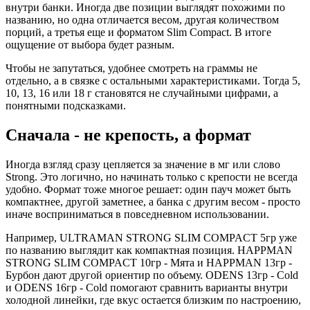
внутри банки. Иногда две позиции выглядят похожими по
названию, но одна отличается весом, другая количеством
порций, а третья еще и форматом Slim Compact. В итоге
ощущение от выбора будет разным.
Чтобы не запутаться, удобнее смотреть на граммы не
отдельно, а в связке с остальными характеристиками. Тогда 5,
10, 13, 16 или 18 г становятся не случайными цифрами, а
понятными подсказками.
Сначала - не крепость, а формат
Иногда взгляд сразу цепляется за значение в мг или слово
Strong. Это логично, но начинать только с крепости не всегда
удобно. Формат тоже многое решает: один пауч может быть
компактнее, другой заметнее, а банка с другим весом - просто
иначе восприниматься в повседневном использовании.
Например, ULTRAMAN STRONG SLIM COMPACT 5гр уже
по названию выглядит как компактная позиция. HAPPMAN
STRONG SLIM COMPACT 10гр - Мята и HAPPMAN 13гр -
Бурбон дают другой ориентир по объему. ODENS 13гр - Cold
и ODENS 16гр - Cold помогают сравнить варианты внутри
холодной линейки, где вкус остается близким по настроению,