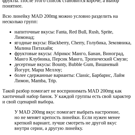
фрукты. После этого список становится короче, а выбор
понятнее.
Всю линейку MAD 200mg можно условно разделить на
несколько групп:
напиточные вкусы: Fanta, Red Bull, Rush, Sprite,
Лимонад;
ягодные вкусы: Blackberry, Cherry, Голубика, Земляника,
Малина Питахайя;
фруктовые вкусы: Абрикос Манго, Банан, Виноград,
Манго Клубника, Персик Манго, Тропический Смузи;
десертные вкусы: Bounty, Bubble Gum, Вишневый
Йогурт, Марш Меллоу;
более сдержанные варианты: Classic, Барбарис, Лайм
Лимон, Mamba, Trip.
Такой разбор помогает не воспринимать MAD 200mg как
хаотичный набор банок. У каждой группы есть свой характер
и свой сценарий выбора.
У MAD 200mg вкус помогает выбрать настроение,
но не меняет крепость линейки. Если нужен менее
крепкий вариант, лучше смотреть не другой вкус
внутри серии, а другую линейку.