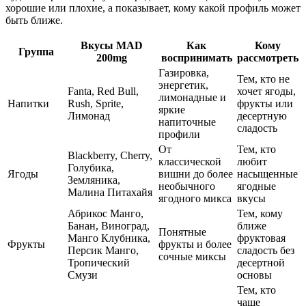
хорошие или плохие, а показывает, кому какой профиль может
быть ближе.
Вкусы MAD
Как
Кому
Группа
200mg
воспринимать
рассмотреть
Газировка,
Тем, кто не
энергетик,
Fanta, Red Bull,
хочет ягоды,
лимонадные и
Напитки
Rush, Sprite,
фрукты или
яркие
Лимонад
десертную
напиточные
сладость
профили
От
Тем, кто
Blackberry, Cherry,
классической
любит
Голубика,
Ягоды
вишни до более
насыщенные
Земляника,
необычного
ягодные
Малина Питахайя
ягодного микса
вкусы
Абрикос Манго,
Тем, кому
Банан, Виноград,
ближе
Понятные
Манго Клубника,
фруктовая
Фрукты
фрукты и более
Персик Манго,
сладость без
сочные миксы
Тропический
десертной
Смузи
основы
Тем, кто
чаще