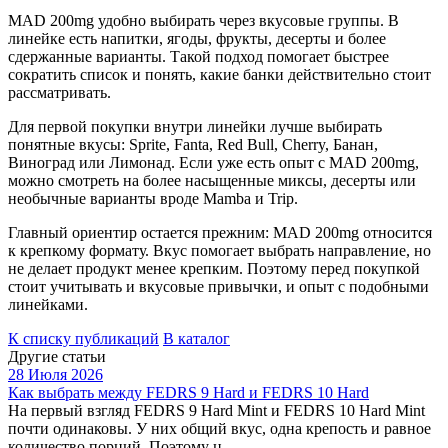
MAD 200mg удобно выбирать через вкусовые группы. В
линейке есть напитки, ягоды, фрукты, десерты и более
сдержанные варианты. Такой подход помогает быстрее
сократить список и понять, какие банки действительно стоит
рассматривать.
Для первой покупки внутри линейки лучше выбирать
понятные вкусы: Sprite, Fanta, Red Bull, Cherry, Банан,
Виноград или Лимонад. Если уже есть опыт с MAD 200mg,
можно смотреть на более насыщенные миксы, десерты или
необычные варианты вроде Mamba и Trip.
Главный ориентир остается прежним: MAD 200mg относится
к крепкому формату. Вкус помогает выбрать направление, но
не делает продукт менее крепким. Поэтому перед покупкой
стоит учитывать и вкусовые привычки, и опыт с подобными
линейками.
К списку публикаций
В каталог
Другие статьи
28 Июля 2026
Как выбрать между FEDRS 9 Hard и FEDRS 10 Hard
На первый взгляд FEDRS 9 Hard Mint и FEDRS 10 Hard Mint
почти одинаковы. У них общий вкус, одна крепость и равное
количество порций. Поэтому ц...