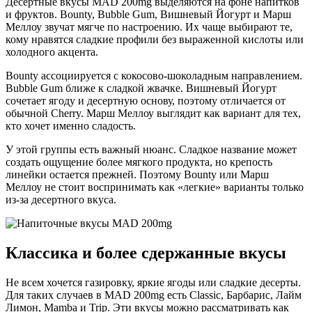
Десертные вкусы MAD 200mg выделяются на фоне напитков
и фруктов. Bounty, Bubble Gum, Вишневый Йогурт и Марш
Меллоу звучат мягче по настроению. Их чаще выбирают те,
кому нравятся сладкие профили без выраженной кислоты или
холодного акцента.
Bounty ассоциируется с кокосово-шоколадным направлением.
Bubble Gum ближе к сладкой жвачке. Вишневый Йогурт
сочетает ягоду и десертную основу, поэтому отличается от
обычной Cherry. Марш Меллоу выглядит как вариант для тех,
кто хочет именно сладость.
У этой группы есть важный нюанс. Сладкое название может
создать ощущение более мягкого продукта, но крепость
линейки остается прежней. Поэтому Bounty или Марш
Меллоу не стоит воспринимать как «легкие» варианты только
из-за десертного вкуса.
Классика и более сдержанные вкусы
Не всем хочется газировку, яркие ягоды или сладкие десерты.
Для таких случаев в MAD 200mg есть Classic, Барбарис, Лайм
Лимон, Mamba и Trip. Эти вкусы можно рассматривать как