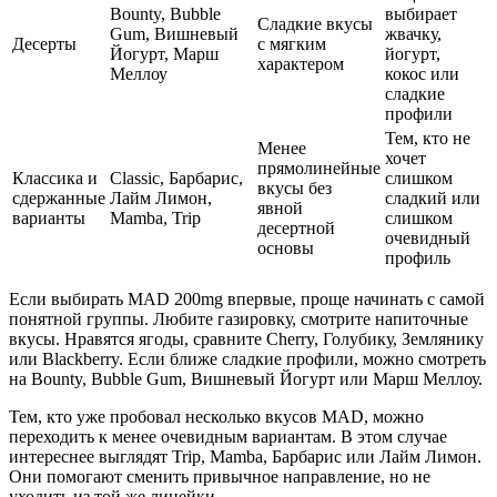
Bounty, Bubble
выбирает
Сладкие вкусы
Gum, Вишневый
жвачку,
Десерты
с мягким
Йогурт, Марш
йогурт,
характером
Меллоу
кокос или
сладкие
профили
Тем, кто не
Менее
хочет
прямолинейные
Классика и
Classic, Барбарис,
слишком
вкусы без
сдержанные
Лайм Лимон,
сладкий или
явной
варианты
Mamba, Trip
слишком
десертной
очевидный
основы
профиль
Если выбирать MAD 200mg впервые, проще начинать с самой
понятной группы. Любите газировку, смотрите напиточные
вкусы. Нравятся ягоды, сравните Cherry, Голубику, Землянику
или Blackberry. Если ближе сладкие профили, можно смотреть
на Bounty, Bubble Gum, Вишневый Йогурт или Марш Меллоу.
Тем, кто уже пробовал несколько вкусов MAD, можно
переходить к менее очевидным вариантам. В этом случае
интереснее выглядят Trip, Mamba, Барбарис или Лайм Лимон.
Они помогают сменить привычное направление, но не
уходить из той же линейки.