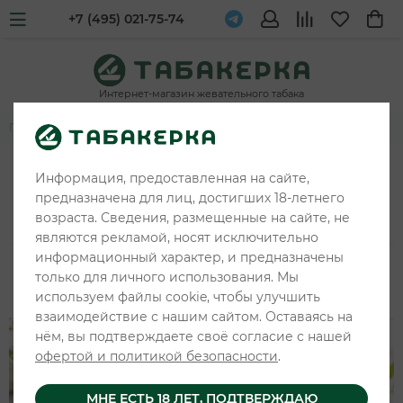
+7 (495) 021-75-74
Интернет-магазин жевательного табака
Главная
Новости и обзоры
Почему холодные вкусы стали
Информация, предоставленная на сайте,
привычными в снюсе
предназначена для лиц, достигших 18-летнего
возраста. Сведения, размещенные на сайте, не
являются рекламой, носят исключительно
информационный характер, и предназначены
только для личного использования. Мы
03 ИЮНЯ 2026
используем файлы cookie, чтобы улучшить
взаимодействие с нашим сайтом. Оставаясь на
нём, вы подтверждаете своё согласие с нашей
офертой и политикой безопасности
.
МНЕ ЕСТЬ 18 ЛЕТ, ПОДТВЕРЖДАЮ