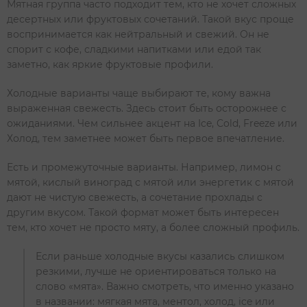
Мятная группа часто подходит тем, кто не хочет сложных
десертных или фруктовых сочетаний. Такой вкус проще
воспринимается как нейтральный и свежий. Он не
спорит с кофе, сладкими напитками или едой так
заметно, как яркие фруктовые профили.
Холодные варианты чаще выбирают те, кому важна
выраженная свежесть. Здесь стоит быть осторожнее с
ожиданиями. Чем сильнее акцент на Ice, Cold, Freeze или
Холод, тем заметнее может быть первое впечатление.
Есть и промежуточные варианты. Например, лимон с
мятой, кислый виноград с мятой или энергетик с мятой
дают не чистую свежесть, а сочетание прохлады с
другим вкусом. Такой формат может быть интересен
тем, кто хочет не просто мяту, а более сложный профиль.
Если раньше холодные вкусы казались слишком
резкими, лучше не ориентироваться только на
слово «мята». Важно смотреть, что именно указано
в названии: мягкая мята, ментол, холод, ice или