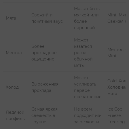
Может быть
Свежий и
мягкой или
Mint, Мята
Мята
понятный вкус
более
Свежая м
перечной
Может
Более
казаться
Ментол, C
Ментол
прохладное
резче
Mint
ощущение
обычной
мяты
Может
Cold, Холо
Выраженная
усиливать
Холод
Холодная
прохлада
первое
мята
впечатление
Самая яркая
Не всем
Ice Cool,
Ледяной
свежесть в
подходит из-
Freeze,
профиль
группе
за резкости
Freezing