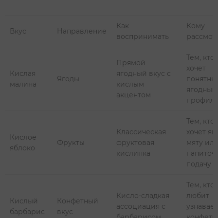
Как
Кому
Вкус
Направление
воспринимать
рассмот
Тем, кто
Прямой
хочет
Кислая
ягодный вкус с
Ягоды
понятны
малина
кислым
ягодный
акцентом
профил
Тем, кто
Классическая
хочет яг
Кислое
Фрукты
фруктовая
мяту ил
яблоко
кислинка
напиточ
подачу
Тем, кто
Кисло-сладкая
любит
Кислый
Конфетный
ассоциация с
узнавае
барбарис
вкус
барбарисом
конфетн