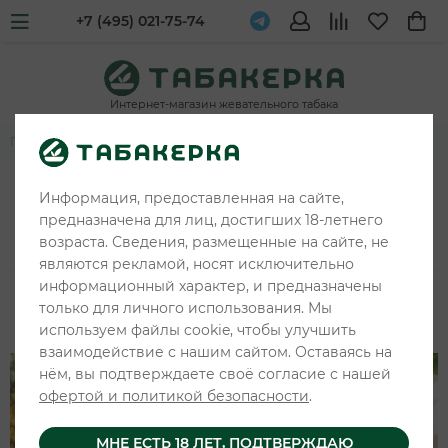
+7 (495) 021-75-74
Интернет-магазин жевательного табака
Главная
Новости и обзоры
ЗЛАЯ МОНАШКА х TPL SOUR
Информация, предоставленная на сайте,
150мг: обзор кислой линейки
предназначена для лиц, достигших 18-летнего
возраста. Сведения, размещенные на сайте, не
являются рекламой, носят исключительно
информационный характер, и предназначены
только для личного использования. Мы
19 МАЯ 2026
используем файлы cookie, чтобы улучшить
взаимодействие с нашим сайтом. Оставаясь на
нём, вы подтверждаете своё согласие с нашей
офертой и политикой безопасности
.
МНЕ ЕСТЬ 18 ЛЕТ, ПОДТВЕРЖДАЮ