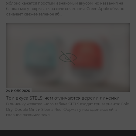
Яблоко кажется простым и знакомым вкусом, но названия на
банках могут скрывать разные сочетания. Green Apple обычно
означает свежее зелёное яб...
24 ИЮЛЯ 2026
Три вкуса STELS: чем отличаются версии линейки
В линейку жевательного табака STELS входят три варианта: Cold
Dry, Double Mint и Siberia Red. Формат у них одинаковый, а
главное различие закл...