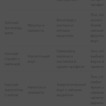
профил
Тем, ком
Виноград с
нужен
Кислый
Фрукты и
кислым и
более
виноград
свежесть
мятным
свежий
мята
акцентом
фруктов
вкус
Газировка,
Тем, кто
Кислый
Напиточный
малина и
выбирае
спрайт с
вкус
кислинка в
вкусы в 
малиной
одном профиле
напитко
Тем, кто
любит
Кислый
Энергетический
Напиток и
яркие и
энергетик
вкус с мятным
свежесть
свежие
с мятой
акцентом
напиточ
вариант