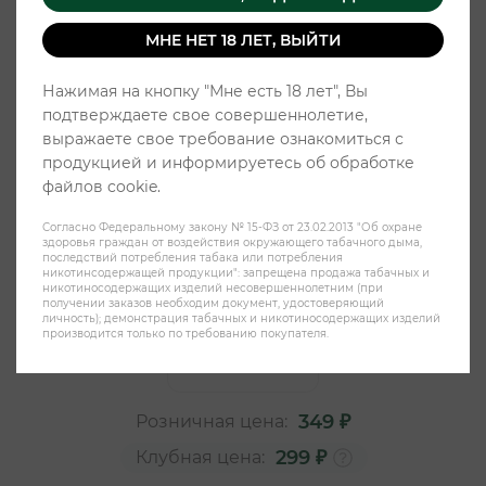
МНЕ НЕТ 18 ЛЕТ, ВЫЙТИ
Нажимая на кнопку "Мне есть 18 лет", Вы
подтверждаете свое совершеннолетие,
выражаете свое требование ознакомиться с
продукцией и информируетесь об обработке
файлов cookie.
Согласно Федеральному закону № 15-ФЗ от 23.02.2013 "Об охране
Жевательный табак KASTA -
здоровья граждан от воздействия окружающего табачного дыма,
последствий потребления табака или потребления
Энерджи
никотинсодержащей продукции": запрещена продажа табачных и
никотиносодержащих изделий несовершеннолетним (при
получении заказов необходим документ, удостоверяющий
личность); демонстрация табачных и никотиносодержащих изделий
производится только по требованию покупателя.
349 ₽
Розничная цена:
299 ₽
Клубная цена: