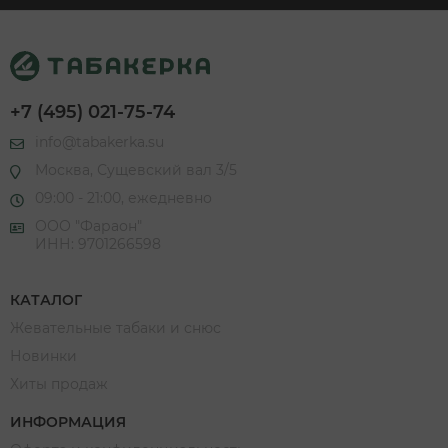
+7 (495) 021-75-74
info@tabakerka.su
Москва, Сущевский вал 3/5
09:00 - 21:00, ежедневно
ООО "Фараон"
ИНН: 9701266598
КАТАЛОГ
Жевательные табаки и снюс
Новинки
Хиты продаж
ИНФОРМАЦИЯ