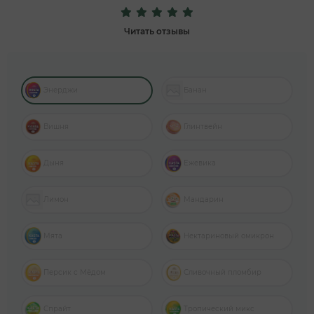
Читать отзывы
Энерджи
Банан
Вишня
Глинтвейн
Дыня
Ежевика
Лимон
Мандарин
Мята
Нектариновый омикрон
Персик с Мёдом
Сливочный пломбир
Спрайт
Тропический микс