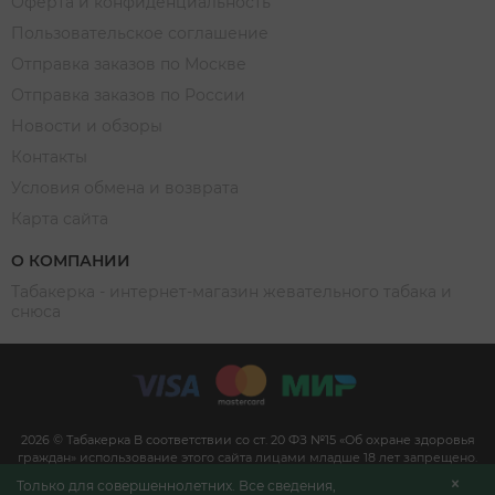
Оферта и конфиденциальность
Пользовательское соглашение
Отправка заказов по Москве
Отправка заказов по России
Новости и обзоры
Контакты
Условия обмена и возврата
Карта сайта
О КОМПАНИИ
Табакерка - интернет-магазин жевательного табака и
снюса
2026 © Табакерка В соответствии со ст. 20 ФЗ №15 «Об охране здоровья
граждан» использование этого сайта лицами младше 18 лет запрещено.
Информация на сайте не является рекламным материалом и размещена
Только для совершеннолетних. Все сведения,
для достоверного ознакомления покупателей со свойствами,