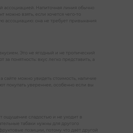
ной ассоциацией. Напиточная линия обычно
т можно взять, если хочется чего-то
мую ассоциацию: она не требует привыкания
вкусием. Это не ягодный и не тропический
 за понятность: вкус легко представить, а
а сайте можно увидеть стоимость, наличие
ают покупать увереннее, особенно если вы
т ощущение сладостью и не уходит в
ательные табаки нужны для другого
 фруктовые позиции, потому что даёт другой