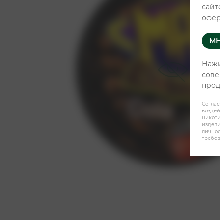
сайт
офер
МН
Нажи
сове
прод
Соглас
воздей
никот
издели
личнос
требов