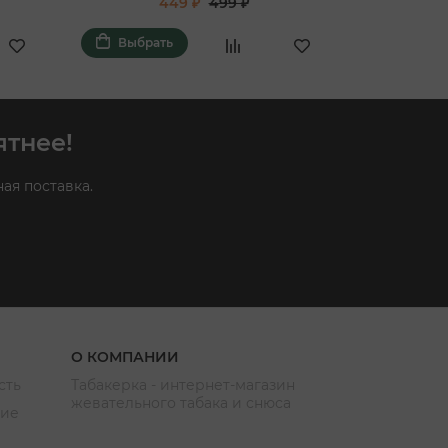
449 ₽
499 ₽
Выбрать
Выбра
ятнее!
ая поставка.
О КОМПАНИИ
сть
Табакерка - интернет-магазин
жевательного табака и снюса
ние