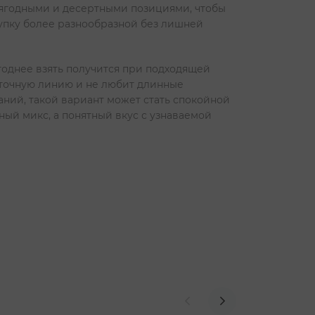
с ягодными и десертными позициями, чтобы
купку более разнообразной без лишней
годнее взять получится при подходящей
питочную линию и не любит длинные
аний, такой вариант может стать спокойной
ный микс, а понятный вкус с узнаваемой