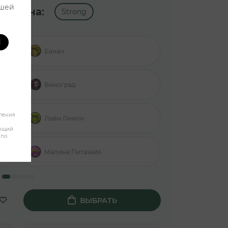
ашей
икотина:
Strong
И
Банан
Манго Клубн
Виноград
Персик Манг
бления
Лайм Лимон
Blue Raspber
яющий
 по
Малина Питахайя
Cherry
ВЫБРАТЬ