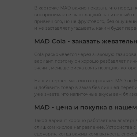
В карточке MAD важно показать, что перед 
воспринимается как сладкий напиточный отт
привычного, но не фруктового, без ощущени
и не заставляет угадывать, каким будет пер
MAD Cola - заказать жеватель
Cola раскрывается через знакомую газирова
вариант, поэтому он хорошо разбавляет личн
значит, меньше риска взять позицию, котор
Наш интернет-магазин отправляет MAD по М
и добавить товар в заказ без лишней переп
уже знаете, что напиточные вкусы вам близк
MAD - цена и покупка в наше
Такой вариант хорошо работает как альтер
слишком кислое направление. Устройства с
сценария, когда важны компактность, спокой