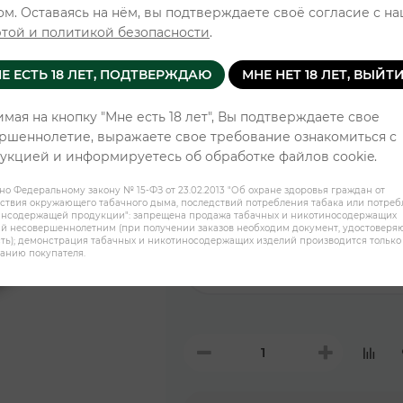
ом. Оставаясь на нём, вы подтверждаете своё согласие с н
Уровень н
той и политикой безопасности
.
Е ЕСТЬ 18 ЛЕТ, ПОДТВЕРЖДАЮ
МНЕ НЕТ 18 ЛЕТ, ВЫЙТ
Cola
мая на кнопку "Мне есть 18 лет", Вы подтверждаете свое
ршеннолетие, выражаете свое требование ознакомиться с
Барбарис
укцией и информируетесь об обработке файлов cookie.
но Федеральному закону № 15-ФЗ от 23.02.2013 "Об охране здоровья граждан от
ствия окружающего табачного дыма, последствий потребления табака или потре
Голубика
инсодержащей продукции": запрещена продажа табачных и никотиносодержащих
й несовершеннолетним (при получении заказов необходим документ, удостовер
ть); демонстрация табачных и никотиносодержащих изделий производится только
анию покупателя.
Лимонад