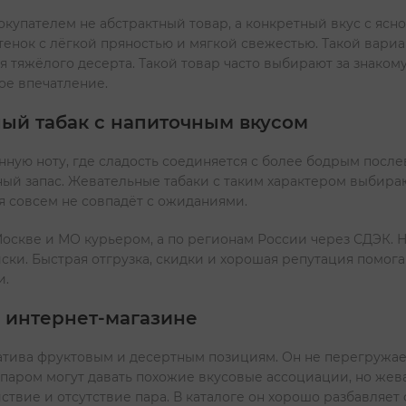
покупателем не абстрактный товар, а конкретный вкус с яс
енок с лёгкой пряностью и мягкой свежестью. Такой вариан
я тяжёлого десерта. Такой товар часто выбирают за знако
вое впечатление.
ный табак с напиточным вкусом
нную ноту, где сладость соединяется с более бодрым после
ый запас. Жевательные табаки с таким характером выбирают
ая совсем не совпадёт с ожиданиями.
оскве и МО курьером, а по регионам России через СДЭК. Н
иски. Быстрая отгрузка, скидки и хорошая репутация помог
и.
м интернет-магазине
натива фруктовым и десертным позициям. Он не перегружае
 паром могут давать похожие вкусовые ассоциации, но жев
ствие и отсутствие пара. В каталоге он хорошо разбавляет