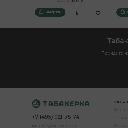
449 ₽
499 ₽
Выбрать
Табак
Пройдите не
КАТА
Жевате
+7 (495) 021-75-74
Новин
info@tabakerka.su
Хиты 