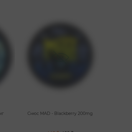
мг
Снюс MAD - Blackberry 200mg
Снюс M