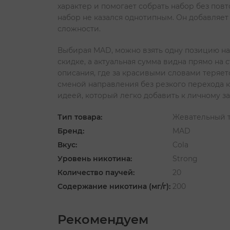
характер и помогает собрать набор без пов
набор не казался однотипным. Он добавляет
сложности.
Выбирая MAD, можно взять одну позицию на
скидке, а актуальная сумма видна прямо на 
описания, где за красивыми словами теряет
сменой направления без резкого перехода к
идеей, который легко добавить к личному з
Тип товара:
Жевательный 
Бренд:
MAD
Вкус:
Cola
Уровень никотина:
Strong
Количество паучей:
20
Содержание никотина (мг/г):
200
Рекомендуем