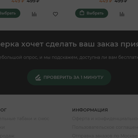
449 ₽
499 ₽
449 ₽
499 ₽
Выбрать
Выбрать
ерка хочет сделать ваш заказ при
большой опрос, и мы подскажем, доступна ли вам бесплатн
ПРОВЕРИТЬ ЗА 1 МИНУТУ
ЛОГ
ИНФОРМАЦИЯ
льные табаки и снюс
Оферта и конфиденциально
ки
Пользовательское соглаше
продаж
Отправка заказов по Москве