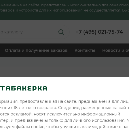
азмещённые на сайте, представлены исключительно для ознакомл
аров и устройств для их использования не осуществляется. Быс
+7 (495) 021-75-74
Оплата и получение заказов
Контакты
Новости и 
Снюс MAD - Col
499 ₽
Розничная цена:
рмация, предоставленная на сайте, предназначена для лиц
449 ₽
Клубная цена:
игших 18-летнего возраста. Сведения, размещенные на сайте
ются рекламой, носят исключительно информационный
Читать отзывы
ктер, и предназначены только для личного использования. 
льзуем файлы cookie, чтобы улучшить взаимодействие с н