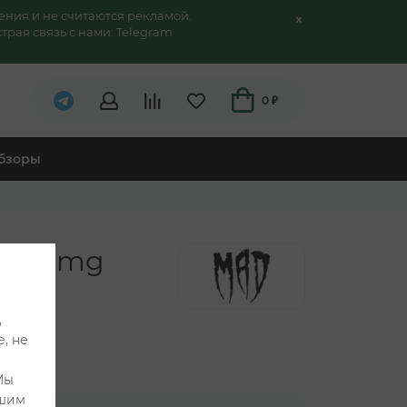
ения и не считаются рекламой.
трая связь с нами:
Telegram
0 ₽
обзоры
a 200mg
,
, не
Мы
ашим