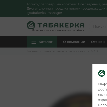
Только для совершеннолетних. Все сведения, р
Дистанционная продажа никотиносодержащих тов
@tabakerka_manager
Интернет-магазин жевательного табака
Каталог
О компании
Отзывы
Главная
Жевательные табаки и снюс
MAD
Инфо
дост
явля
хара
испо