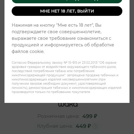
МНЕ НЕТ 18 ЛЕТ, ВЫЙТИ
Нажимая на кнопку "Мне есть 18 лет", Вы
подтверждаете свое совершеннолетие,
выражаете свое требование ознакомиться с
продукцией и информируетесь об обработке
файлов cookie.
Согласно Федеральному закону № 15-ФЗ от 23.02.2013 "Об охране
Жевательный табак WAKA 20pcs
здоровья граждан от воздействия окружающего табачного дыма,
последствий потребления табака или потребления
16mg Strong - Кола
никотинсодержащей продукции": запрещена продажа табачных и
никотиносодержащих изделий несовершеннолетним (при
получении заказов необходим документ, удостоверяющий
личность); демонстрация табачных и никотиносодержащих изделий
производится только по требованию покупателя.
499 ₽
Розничная цена:
449 ₽
Клубная цена: