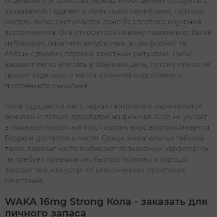
отдельного устройства. Бренд WAKA делает продукты с
узнаваемой подачей и понятными линейками, поэтому
модель легко считывается даже без долгого изучения
ассортимента. Она относится к новому поколению: банка
небольшая, пакетики аккуратные, а сам формат не
связан с дымом, паром и заметным ритуалом. Такой
вариант легко вписать в обычный день, потому что он не
просит отдельного места, сложной подготовки и
постоянного внимания.
Кола ощущается как сладкая газировка с карамельной
основой и легкой прохладой на финише. Cola не уходит
в тяжелый сиропный тон, поэтому вкус воспринимается
бодро и достаточно чисто. Среди жевательных табаков
такой вариант часто выбирают за знакомый характер: он
не требует привыкания, быстро понятен и хорошо
заходит тем, кто устал от классических фруктовых
сочетаний.
WAKA 16mg Strong Кола - заказать для
личного запаса