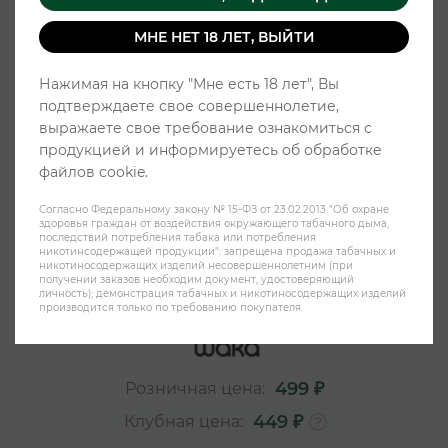
МНЕ НЕТ 18 ЛЕТ, ВЫЙТИ
Нажимая на кнопку "Мне есть 18 лет", Вы
подтверждаете свое совершеннолетие,
выражаете свое требование ознакомиться с
продукцией и информируетесь об обработке
файлов cookie.
Согласно Федеральному закону № 15-ФЗ от 23.02.2013 "Об охране
Жевательный табак WAKA 20pcs
здоровья граждан от воздействия окружающего табачного дыма,
последствий потребления табака или потребления
35mg X-Strong - Цитрус
никотинсодержащей продукции": запрещена продажа табачных и
никотиносодержащих изделий несовершеннолетним (при
получении заказов необходим документ, удостоверяющий
личность); демонстрация табачных и никотиносодержащих изделий
производится только по требованию покупателя.
499 ₽
Розничная цена:
449 ₽
Клубная цена: