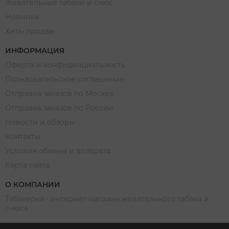
Жевательные табаки и снюс
Новинки
Хиты продаж
ИНФОРМАЦИЯ
Оферта и конфиденциальность
Пользовательское соглашение
Отправка заказов по Москве
Отправка заказов по России
Новости и обзоры
Контакты
Условия обмена и возврата
Карта сайта
О КОМПАНИИ
Табакерка - интернет-магазин жевательного табака и
снюса