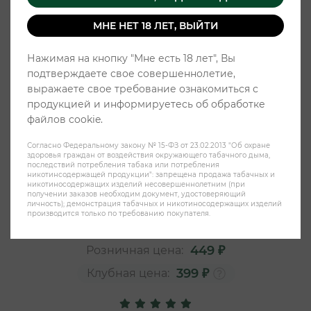
МНЕ НЕТ 18 ЛЕТ, ВЫЙТИ
Нажимая на кнопку "Мне есть 18 лет", Вы
подтверждаете свое совершеннолетие,
выражаете свое требование ознакомиться с
продукцией и информируетесь об обработке
файлов cookie.
Согласно Федеральному закону № 15-ФЗ от 23.02.2013 "Об охране
ODENS Slim - Cold
здоровья граждан от воздействия окружающего табачного дыма,
последствий потребления табака или потребления
никотинсодержащей продукции": запрещена продажа табачных и
никотиносодержащих изделий несовершеннолетним (при
получении заказов необходим документ, удостоверяющий
личность); демонстрация табачных и никотиносодержащих изделий
производится только по требованию покупателя.
449 ₽
Розничная цена:
399 ₽
Клубная цена: