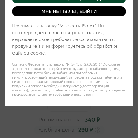
МНЕ НЕТ 18 ЛЕТ, ВЫЙТИ
Нажимая на кнопку "Мне есть 18 лет", Вы
подтверждаете свое совершеннолетие,
выражаете свое требование ознакомиться с
продукцией и информируетесь об обработке
файлов cookie.
Согласно Федеральному закону № 15-ФЗ от 23.02.2013 "Об охране
Жевательный табак FEDRS 10
здоровья граждан от воздействия окружающего табачного дыма,
последствий потребления табака или потребления
Hard - Mint
никотинсодержащей продукции": запрещена продажа табачных и
никотиносодержащих изделий несовершеннолетним (при
получении заказов необходим документ, удостоверяющий
личность); демонстрация табачных и никотиносодержащих изделий
производится только по требованию покупателя.
340 ₽
Розничная цена:
290 ₽
Клубная цена: