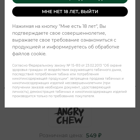
МНЕ НЕТ 18 ЛЕТ, ВЫЙТИ
Нажимая на кнопку "Мне есть 18 лет", Вы
подтверждаете свое совершеннолетие,
выражаете свое требование ознакомиться с
продукцией и информируетесь об обработке
файлов cookie.
Согласно Федеральному закону № 15-ФЗ от 23.02.2013 "Об охране
здоровья граждан от воздействия окружающего табачного дыма,
последствий потребления табака или потребления
никотинсодержащей продукции": запрещена продажа табачных и
никотиносодержащих изделий несовершеннолетним (при
ANGRY CHEW STRONG SLIM 10гр -
получении заказов необходим документ, удостоверяющий
личность); демонстрация табачных и никотиносодержащих изделий
Ледяной арбуз
производится только по требованию покупателя.
549 ₽
Розничная цена: