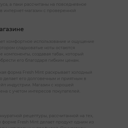
куса, а паки рассчитаны на повседневное
о в интернет-магазин с проверенной
агазине
вает комфортное использование и ощущение
отором сладковатые ноты остаются
 компоненты, создавая табак, который
обрести его благодаря гибким ценам.
кая форма Fresh Mint раскрывает холодный
то делает его долговечным и приятным в
вейп индустрии. Магазин с хорошей
ена с учетом интересов покупателей.
куратной рецептуры, рассчитанной на тех,
 форме Fresh Mint делает продукт одним из