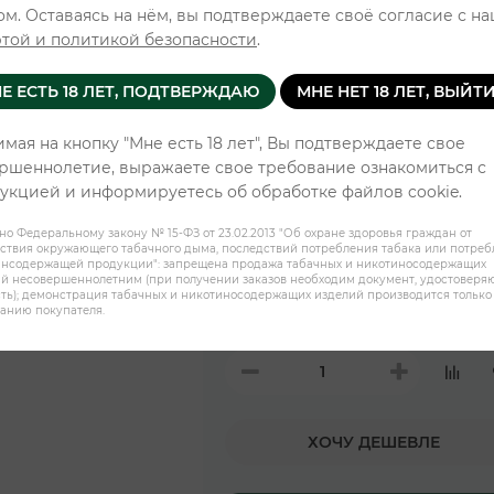
ом. Оставаясь на нём, вы подтверждаете своё согласие с н
той и политикой безопасности
.
Уровень ни
Е ЕСТЬ 18 ЛЕТ, ПОДТВЕРЖДАЮ
МНЕ НЕТ 18 ЛЕТ, ВЫЙТ
мая на кнопку "Мне есть 18 лет", Вы подтверждаете свое
Мятная свежесть
ршеннолетие, выражаете свое требование ознакомиться с
укцией и информируетесь об обработке файлов cookie.
Ледяной арбуз
но Федеральному закону № 15-ФЗ от 23.02.2013 "Об охране здоровья граждан от
ствия окружающего табачного дыма, последствий потребления табака или потре
инсодержащей продукции": запрещена продажа табачных и никотиносодержащих
й несовершеннолетним (при получении заказов необходим документ, удостовер
Сочная дыня
ть); демонстрация табачных и никотиносодержащих изделий производится только
анию покупателя.
ХОЧУ ДЕШЕВЛЕ