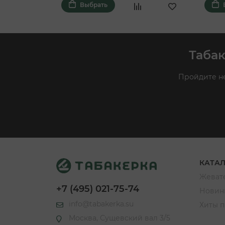
Выбрать
Табак
Пройдите не
КАТА
Жевате
+7 (495) 021-75-74
Новин
info@tabakerka.su
Хиты 
Москва, Сущевский вал 3/5