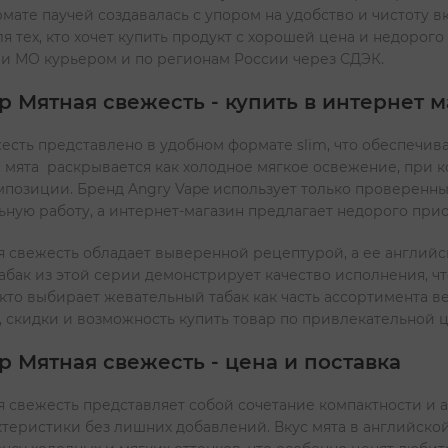
рмате паучей создавалась с упором на удобство и чистоту в
я тех, кто хочет купить продукт с хорошей цена и недорог
 и МО курьером и по регионам России через СДЭК.
 Мятная свежесть - купить в интернет м
сть представлено в удобном формате slim, что обеспечи
 мята раскрывается как холодное мягкое освежение, при к
позиции. Бренд Angry Vape использует только проверенные
ную работу, а интернет-магазин предлагает недорого при
 свежесть обладает выверенной рецептурой, а ее английс
абак из этой серии демонстрирует качество исполнения, ч
, кто выбирает жевательный табак как часть ассортимента 
 скидки и возможность купить товар по привлекательной ц
 Мятная свежесть - цена и поставка
свежесть представляет собой сочетание компактности и ак
ктеристики без лишних добавлений. Вкус мята в английской