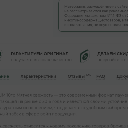
Материалы, размещённые на сайте
не рассматриваются как рекламное
Федеральным законом № 15-ФЗ от 
никотиносодержащих товаров, а та
использования, не осуществляется
ГАРАНТИРУЕМ ОРИГИНАЛ
ДЕЛАЕМ СКИ
получаете высокое качество
покупайте с 
123
ание
Характеристики
Отзывы
FAQ
Доку
M 10гр Мятная свежесть — это современный формат паучей
ботающей на рынке с 2016 года и известной своими устойч
куратным исполнением, что делает его удобным выбором как
ный табак в сфере вейп продукции.
 свежесть относится к новому поколению товаров бренда и