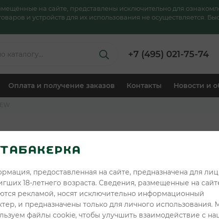
азмещённые на сайте, представлены исключительно для ознакомл
аров и устройств для их использования не осуществляется. Быс
+7 (495) 021-75-74
Оплата и получение заказов
Контакты
Новости и 
HEW
ANGRY CHEW ST
10гр - Мятная св
рмация, предоставленная на сайте, предназначена для лиц
549 ₽
Розничная цена:
игших 18-летнего возраста. Сведения, размещенные на сайте
449 ₽
Клубная цена:
ются рекламой, носят исключительно информационный
ктер, и предназначены только для личного использования. 
Читать отзывы
льзуем файлы cookie, чтобы улучшить взаимодействие с н