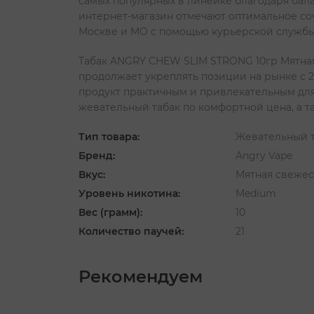
самых популярных в линейке благодаря бала
интернет-магазин отмечают оптимальное со
Москве и МО с помощью курьерской службы 
Табак ANGRY CHEW SLIM STRONG 10гр Мятная 
продолжает укреплять позиции на рынке с 2
продукт практичным и привлекательным для
жевательный табак по комфортной цена, а та
Тип товара:
Жевательный 
Бренд:
Angry Vape
Вкус:
Мятная свежес
Уровень никотина:
Medium
Вес (грамм):
10
Количество паучей:
21
Рекомендуем