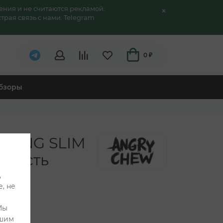
ения и не считаются рекламой.
трая связь с нами:
Telegram
0 ₽
обзоры
RONG SLIM
ежесть
,
, не
Мы
ашим