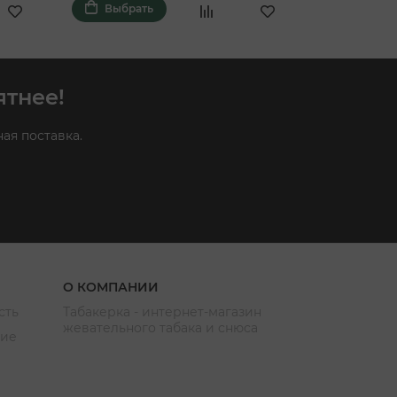
Выбрать
Выбра
ятнее!
ая поставка.
О КОМПАНИИ
сть
Табакерка - интернет-магазин
жевательного табака и снюса
ние