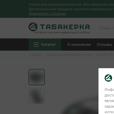
Только для совершеннолетних. Все сведения, р
Дистанционная продажа никотиносодержащих тов
@tabakerka_manager
Интернет-магазин жевательного табака
Каталог
О компании
Отзывы
Главная
Жевательные табаки и снюс
ANGRY C
Инфо
дост
явля
хара
испо