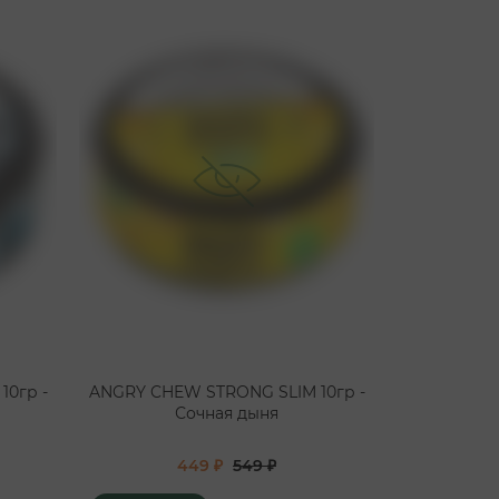
0гр -
ANGRY CHEW STRONG SLIM 10гр -
ANGRY CHE
Сочная дыня
Ви
449 ₽
549 ₽