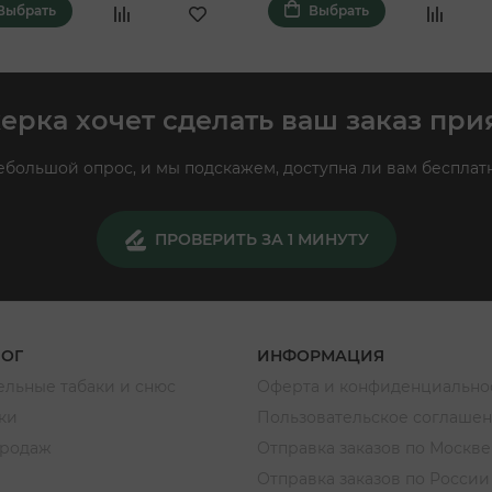
Выбрать
Выбрать
ерка хочет сделать ваш заказ при
большой опрос, и мы подскажем, доступна ли вам бесплатн
ПРОВЕРИТЬ ЗА 1 МИНУТУ
ЛОГ
ИНФОРМАЦИЯ
льные табаки и снюс
Оферта и конфиденциально
ки
Пользовательское соглаше
продаж
Отправка заказов по Москве
Отправка заказов по России