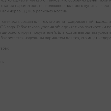
нсу холодных и мягких оттенков, что особенно ценят люби
четание параметров, позволяющее недорого купить качеств
или через СДЭК в регионах России.
свежесть создан для тех, кто ценит современный подход и
016 года. Табак такого уровня объединяет компактность и 
 широкого круга покупателей. Благодаря выгодным услови
бак остается надежным вариантом для тех, кто ищет недоро
табак
ть