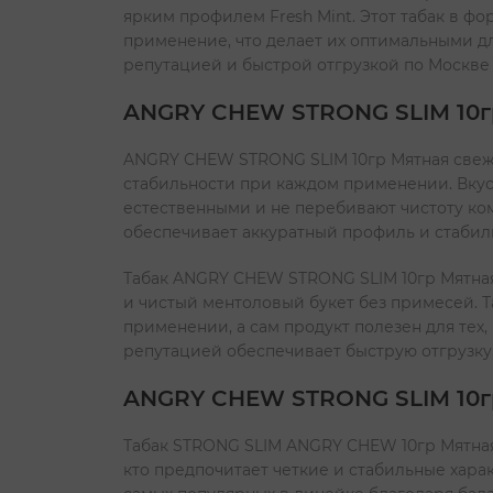
ярким профилем Fresh Mint. Этот табак в фо
применение, что делает их оптимальными дл
репутацией и быстрой отгрузкой по Москве
ANGRY CHEW STRONG SLIM 10гр
ANGRY CHEW STRONG SLIM 10гр Мятная свеже
стабильности при каждом применении. Вкус
естественными и не перебивают чистоту ком
обеспечивает аккуратный профиль и стабиль
Табак ANGRY CHEW STRONG SLIM 10гр Мятная
и чистый ментоловый букет без примесей. Т
применении, а сам продукт полезен для тех
репутацией обеспечивает быструю отгрузку,
ANGRY CHEW STRONG SLIM 10гр
Табак STRONG SLIM ANGRY CHEW 10гр Мятная 
кто предпочитает четкие и стабильные хара