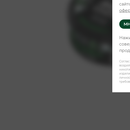
сайт
офер
МН
Нажи
сове
прод
Соглас
воздей
никот
издели
личнос
требов