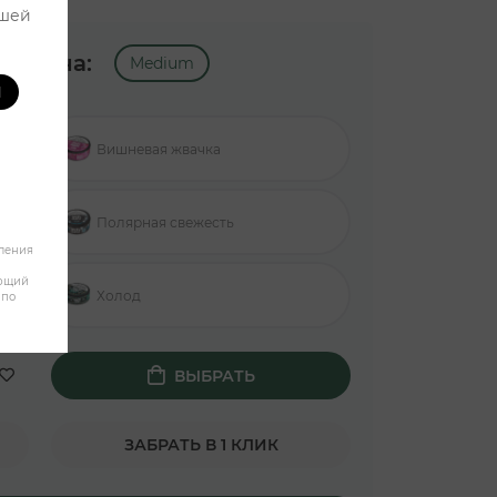
ашей
котина:
Medium
И
Вишневая жвачка
Полярная свежесть
бления
яющий
Холод
 по
ВЫБРАТЬ
ЗАБРАТЬ В 1 КЛИК