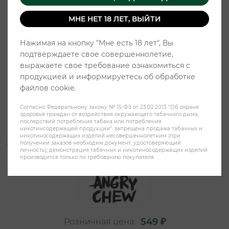
МНЕ НЕТ 18 ЛЕТ, ВЫЙТИ
Нажимая на кнопку "Мне есть 18 лет", Вы
подтверждаете свое совершеннолетие,
выражаете свое требование ознакомиться с
продукцией и информируетесь об обработке
файлов cookie.
Согласно Федеральному закону № 15-ФЗ от 23.02.2013 "Об охране
здоровья граждан от воздействия окружающего табачного дыма,
последствий потребления табака или потребления
никотинсодержащей продукции": запрещена продажа табачных и
никотиносодержащих изделий несовершеннолетним (при
ANGRY CHEW STRONG SLIM 12гр -
получении заказов необходим документ, удостоверяющий
личность); демонстрация табачных и никотиносодержащих изделий
Вишневая жвачка
производится только по требованию покупателя.
549 ₽
Розничная цена: