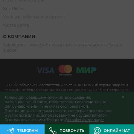
Новости и обзоры
Контакты
Условия обмена и возврата
Карта сайта
О КОМПАНИИ
Табакерка - интернет-магазин жевательного табака и
снюса
2026 © Табакерка В соответствии со ст. 20 ФЗ №15 «Об охране здоровья
граждан» использование этого сайта лицами младше 18 лет запрещено.
Информация на сайте не является рекламным материалом и размещена
Только для совершеннолетних. Все сведения,
для достоверного ознакомления покупателей со свойствами,
размещённые на сайте, представлены исключительно
характеристиками продукции и её наличием в магазине согласно п. 1 и
для ознакомления и не считаются рекламой.
п. 2 ст. 10 Закона «О защите прав потребителей». Дистанционная
Дистанционная продажа никотиносодержащих товаров
реализация никотиносодержащей продукции не производится.
и устройств для их использования не осуществляется.
Быстрая связь с нами:
Telegram
@tabakerka_manager
TELEGRAM
ПОЗВОНИТЬ
ОНЛАЙН ЧАТ